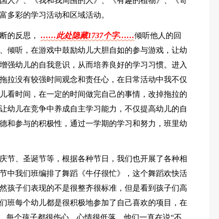
国人》、《我和我周围的人》、《有趣的植物》、《奇
富多彩的学习活动和区域活动。
不断的反思，
……此处隐藏1737个字……
倾听他人的回
、倾听，在游戏中鼓励幼儿大胆自如的参与游戏，让幼
增强幼儿的自我意识，从而培养良好的学习习惯。进入
拖拉没有较强时间观念和责任心，在日常活动中我不仅
儿看时间，在一定的时间做完自己的事情，改掉拖拉的
让幼儿在竞争中养成自主学习能力，不仅提高幼儿的自
德和参与的积极性，通过一学期的学习和努力，班里幼
庆节、圣诞节等，根据各种节日，我们也开展了各种相
节中我们班编排了舞蹈《牛仔很忙》，这个舞蹈欢快活
然孩子们表现的不是很整齐很标准，但是看到孩子们高
们班每个幼儿都是很积极地参加了自己喜欢的项目，在
了，每个孩子都很伤心，心情很低落，他们一直在说“不