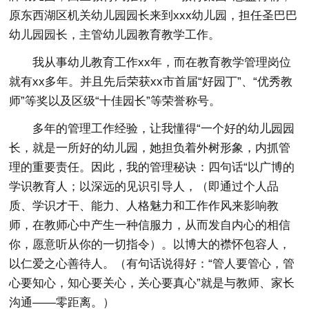
原东西湖区机关幼儿园园长来到xxx幼儿园，担任圣巴巴
幼儿园园长，主管幼儿园教育教学工作。
我从事幼儿教育工作xx年，而在教育教学管理岗位
就有xx多年。并且先后荣获xx市首届“好园丁”、“优秀教
师”等奖以及区级“十佳园长”等荣誉称号。
多年的管理工作经验，让我懂得“一个好的幼儿园园
长，就是一所好的幼儿园，她担负着外树形象，内抓管
理的重要责任。因此，我的管理秘诀：四句话“以广博的
学识教育人；以深远的见识引导人，（即通过个人品
质、学识才干、能力、人格魅力和工作作风来影响教
师，在教师心中产生一种信服力，从而发自内心的相信
你，愿意听从你的一切指令）。以博大的襟怀包容人，
以仁爱之心善待人。（有句话说得好：“管人要管心，管
心要知心，知心要关心，关心要真心”就是与教师、家长
沟通——零距离。）